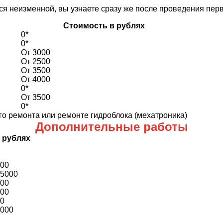
ся неизменной, вы узнаете сразу же после проведения пер
Стоимость в рублях
0*
0*
От 3000
От 2500
От 3500
От 4000
0*
От 3500
0*
го ремонта или ремонте гидроблока (мехатроника)
Дополнительные работы
 рублях
000
25000
000
000
00
5000