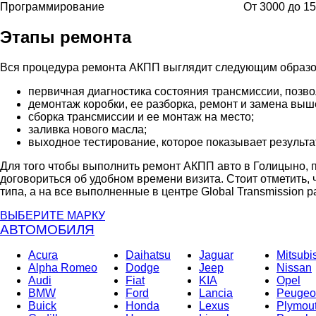
Программирование
От 3000 до 1
Этапы ремонта
Вся процедура ремонта АКПП выглядит следующим образо
первичная диагностика состояния трансмиссии, позв
демонтаж коробки, ее разборка, ремонт и замена выш
сборка трансмиссии и ее монтаж на место;
заливка нового масла;
выходное тестирование, которое показывает результа
Для того чтобы выполнить ремонт АКПП авто в Голицыно, п
договориться об удобном времени визита. Стоит отметить
типа, а на все выполненные в центре Global Transmission р
ВЫБЕРИТЕ МАРКУ
АВТОМОБИЛЯ
Acura
Daihatsu
Jaguar
Mitsubi
Alpha Romeo
Dodge
Jeep
Nissan
Audi
Fiat
KIA
Opel
BMW
Ford
Lancia
Peugeo
Buick
Honda
Lexus
Plymou