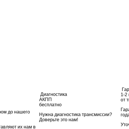
Га
Диагностика
1-2
АКПП
от 
бесплатно
Гар
ром до нашего
Нужна диагностика трансмиссии?
год
Доверьте это нам!
Уто
тавляют их нам в