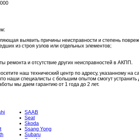
5000
м:
оляющая выявить причины неисправности и степень повре
едших из строя узлов или отдельных элементов;
ты ремонта и отсутствие других неисправностей в АКПП.
осетите наш технический центр по адресу, указанному на с
, что наши специалисты с большим опытом смогут устрани
аботы мы даем гарантию от 1 года до 2 лет.
shi
SAAB
Seat
Skoda
t
Ssang Yong
th
Subaru