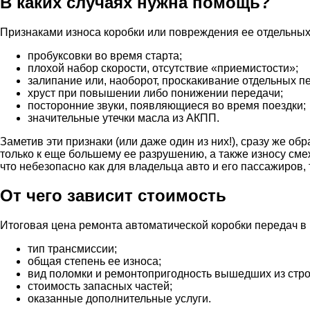
В каких случаях нужна помощь?
Признаками износа коробки или повреждения ее отдельных 
пробуксовки во время старта;
плохой набор скорости, отсутствие «приемистости»;
залипание или, наоборот, проскакивание отдельных п
хруст при повышении либо понижении передачи;
посторонние звуки, появляющиеся во время поездки;
значительные утечки масла из АКПП.
Заметив эти признаки (или даже один из них!), сразу же 
только к еще большему ее разрушению, а также износу см
что небезопасно как для владельца авто и его пассажиров, 
От чего зависит стоимость
Итоговая цена ремонта автоматической коробки передач в Г
тип трансмиссии;
общая степень ее износа;
вид поломки и ремонтопригодность вышедших из стро
стоимость запасных частей;
оказанные дополнительные услуги.