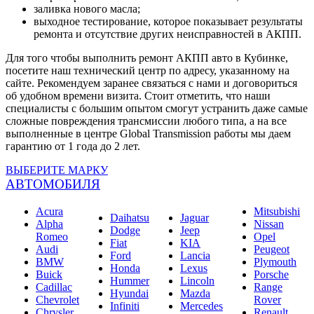
заливка нового масла;
выходное тестирование, которое показывает результаты
ремонта и отсутствие других неисправностей в АКПП.
Для того чтобы выполнить ремонт АКПП авто в Кубинке,
посетите наш технический центр по адресу, указанному на
сайте. Рекомендуем заранее связаться с нами и договориться
об удобном времени визита. Стоит отметить, что наши
специалисты с большим опытом смогут устранить даже самые
сложные повреждения трансмиссии любого типа, а на все
выполненные в центре Global Transmission работы мы даем
гарантию от 1 года до 2 лет.
ВЫБЕРИТЕ МАРКУ
АВТОМОБИЛЯ
Acura
Mitsubishi
Daihatsu
Jaguar
Alpha
Nissan
Dodge
Jeep
Romeo
Opel
Fiat
KIA
Audi
Peugeot
Ford
Lancia
BMW
Plymouth
Honda
Lexus
Buick
Porsche
Hummer
Lincoln
Cadillac
Range
Hyundai
Mazda
Chevrolet
Rover
Infiniti
Mercedes
Chrysler
Renault