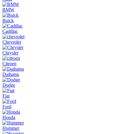
BMW
Buick
Cadillac
Chevrolet
Chrysler
Citroen
Daihatsu
Dodge
Fiat
Ford
Honda
Hummer