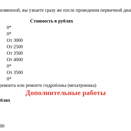
еизменной, вы узнаете сразу же после проведения первичной ди
Стоимость в рублях
0*
0*
От 3000
От 2500
От 3500
От 4000
0*
От 3500
0*
ремонта или ремонте гидроблока (мехатроника)
Дополнительные работы
ублях
000