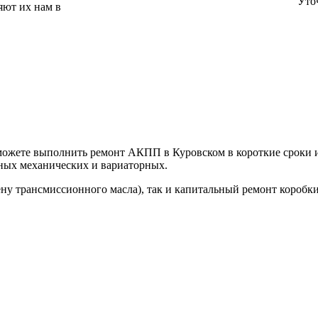
Уто
яют их нам в
ы можете выполнить ремонт АКПП в Куровском в короткие сроки
ных механических и вариаторных.
мену трансмиссионного масла), так и капитальный ремонт короб