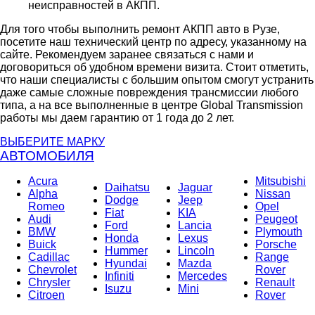
неисправностей в АКПП.
Для того чтобы выполнить ремонт АКПП авто в Рузе,
посетите наш технический центр по адресу, указанному на
сайте. Рекомендуем заранее связаться с нами и
договориться об удобном времени визита. Стоит отметить,
что наши специалисты с большим опытом смогут устранить
даже самые сложные повреждения трансмиссии любого
типа, а на все выполненные в центре Global Transmission
работы мы даем гарантию от 1 года до 2 лет.
ВЫБЕРИТЕ МАРКУ
АВТОМОБИЛЯ
Acura
Mitsubishi
Daihatsu
Jaguar
Alpha
Nissan
Dodge
Jeep
Romeo
Opel
Fiat
KIA
Audi
Peugeot
Ford
Lancia
BMW
Plymouth
Honda
Lexus
Buick
Porsche
Hummer
Lincoln
Cadillac
Range
Hyundai
Mazda
Chevrolet
Rover
Infiniti
Mercedes
Chrysler
Renault
Isuzu
Mini
Citroen
Rover