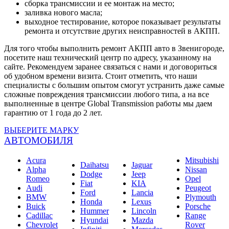
сборка трансмиссии и ее монтаж на место;
заливка нового масла;
выходное тестирование, которое показывает результаты
ремонта и отсутствие других неисправностей в АКПП.
Для того чтобы выполнить ремонт АКПП авто в Звенигороде,
посетите наш технический центр по адресу, указанному на
сайте. Рекомендуем заранее связаться с нами и договориться
об удобном времени визита. Стоит отметить, что наши
специалисты с большим опытом смогут устранить даже самые
сложные повреждения трансмиссии любого типа, а на все
выполненные в центре Global Transmission работы мы даем
гарантию от 1 года до 2 лет.
ВЫБЕРИТЕ МАРКУ
АВТОМОБИЛЯ
Acura
Mitsubishi
Daihatsu
Jaguar
Alpha
Nissan
Dodge
Jeep
Romeo
Opel
Fiat
KIA
Audi
Peugeot
Ford
Lancia
BMW
Plymouth
Honda
Lexus
Buick
Porsche
Hummer
Lincoln
Cadillac
Range
Hyundai
Mazda
Chevrolet
Rover