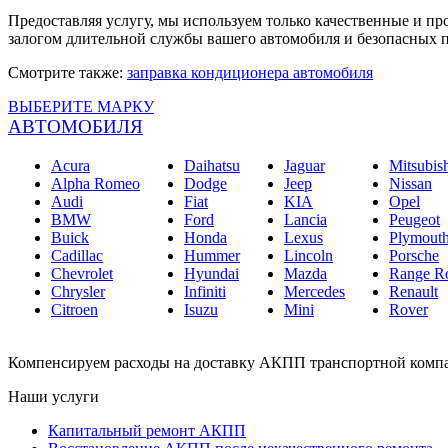
Предоставляя услугу, мы используем только качественные и про
залогом длительной службы вашего автомобиля и безопасных 
Смотрите также:
заправка кондиционера автомобиля
ВЫБЕРИТЕ МАРКУ
АВТОМОБИЛЯ
Acura
Daihatsu
Jaguar
Mitsubis
Alpha Romeo
Dodge
Jeep
Nissan
Audi
Fiat
KIA
Opel
BMW
Ford
Lancia
Peugeot
Buick
Honda
Lexus
Plymout
Cadillac
Hummer
Lincoln
Porsche
Chevrolet
Hyundai
Mazda
Range R
Chrysler
Infiniti
Mercedes
Renault
Citroen
Isuzu
Mini
Rover
Компенсируем расходы на доставку АКПП транспортной компа
Наши услуги
Капитальный ремонт АКПП