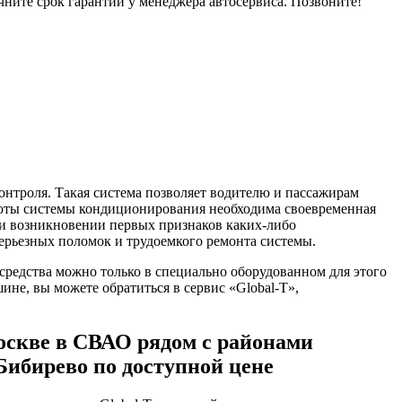
чните срок гарантии у менеджера автосервиса. Позвоните!
онтроля. Такая система позволяет водителю и пассажирам
аботы системы кондиционирования необходима своевременная
ри возникновении первых признаков каких-либо
ерьезных поломок и трудоемкого ремонта системы.
средства можно только в специально оборудованном для этого
ине, вы можете обратиться в сервис «Global-T»,
оскве в СВАО рядом с районами
Бибирево по доступной цене