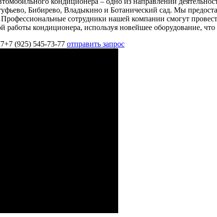
втомобильного кондиционера – одно из направлений деятельности
уфьево, Бибирево, Владыкино и Ботанический сад. Мы предост
 Профессиональные сотрудники нашей компании смогут провест
ой работы кондиционера, используя новейшее оборудование, чт
77
+7 (925) 545-73-77
отправить запрос