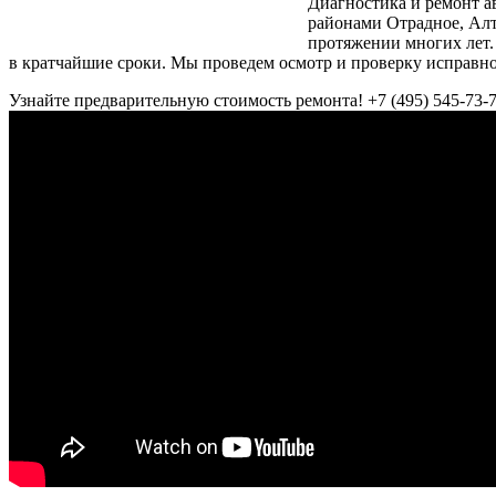
Диагностика и ремонт а
районами Отрадное, Алт
протяжении многих лет.
в кратчайшие сроки. Мы проведем осмотр и проверку исправн
Узнайте предварительную стоимость ремонта!
+7 (495) 545-73-