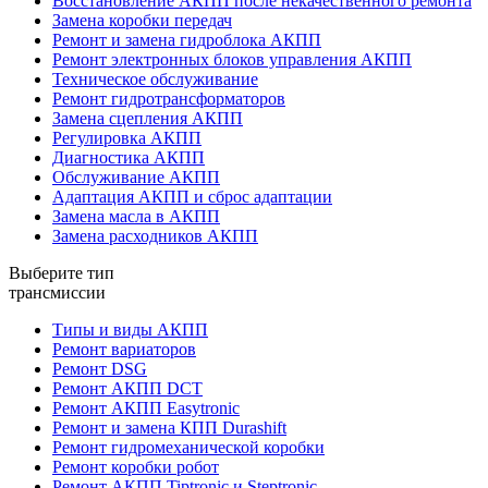
Восстановление АКПП после некачественного ремонта
Замена коробки передач
Ремонт и замена гидроблока АКПП
Ремонт электронных блоков управления АКПП
Техническое обслуживание
Ремонт гидротрансформаторов
Замена сцепления АКПП
Регулировка АКПП
Диагностика АКПП
Обслуживание АКПП
Адаптация АКПП и сброс адаптации
Замена масла в АКПП
Замена расходников АКПП
Выберите тип
трансмиссии
Типы и виды АКПП
Ремонт вариаторов
Ремонт DSG
Ремонт АКПП DCT
Ремонт АКПП Easytronic
Ремонт и замена КПП Durashift
Ремонт гидромеханической коробки
Ремонт коробки робот
Ремонт АКПП Tiptronic и Steptronic