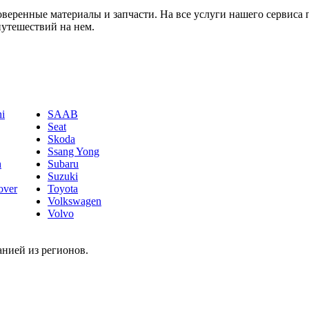
веренные материалы и запчасти. На все услуги нашего сервиса п
путешествий на нем.
hi
SAAB
Seat
Skoda
Ssang Yong
h
Subaru
Suzuki
over
Toyota
Volkswagen
Volvo
нией из регионов.