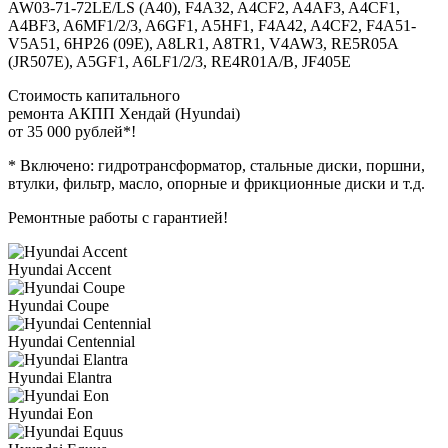
AW03-71-72LE/LS (A40), F4A32, A4CF2, A4AF3, A4CF1,
A4BF3, A6MF1/2/3, A6GF1, A5HF1, F4A42, A4CF2, F4A51-
V5A51, 6HP26 (09Е), A8LR1, A8TR1, V4AW3, RE5R05A
(JR507E), A5GF1, A6LF1/2/3, RE4R01A/B, JF405E
Стоимость капитального
ремонта АКПП Хендай (Hyundai)
от 35 000 рублей*!
* Включено: гидротрансформатор, стальные диски, поршни,
втулки, фильтр, масло, опорные и фрикционные диски и т.д.
Ремонтные работы с гарантией!
Hyundai Accent
Hyundai Coupe
Hyundai Centennial
Hyundai Elantra
Hyundai Eon