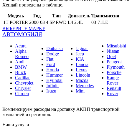
Хендай приведены в таблице.
Модель
Год
Тип
Двигатель
Трансмиссия
1T PORTER
2000-03
4 SP RWD
L4 2.4L
03-71LE
ВЫБЕРИТЕ МАРКУ
АВТОМОБИЛЯ
Acura
Mitsubishi
Daihatsu
Jaguar
Alpha
Nissan
Dodge
Jeep
Romeo
Opel
Fiat
KIA
Audi
Peugeot
Ford
Lancia
BMW
Plymouth
Honda
Lexus
Buick
Porsche
Hummer
Lincoln
Cadillac
Range
Hyundai
Mazda
Chevrolet
Rover
Infiniti
Mercedes
Chrysler
Renault
Isuzu
Mini
Citroen
Rover
Компенсируем расходы на доставку АКПП транспортной
компанией из регионов.
Наши услуги