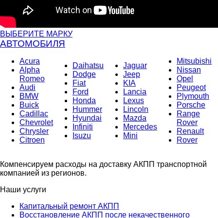
ВЫБЕРИТЕ МАРКУ
АВТОМОБИЛЯ
Acura
Mitsubishi
Daihatsu
Jaguar
Alpha
Nissan
Dodge
Jeep
Romeo
Opel
Fiat
KIA
Audi
Peugeot
Ford
Lancia
BMW
Plymouth
Honda
Lexus
Buick
Porsche
Hummer
Lincoln
Cadillac
Range
Hyundai
Mazda
Chevrolet
Rover
Infiniti
Mercedes
Chrysler
Renault
Isuzu
Mini
Citroen
Rover
Компенсируем расходы на доставку АКПП транспортной
компанией из регионов.
Наши услуги
Капитальный ремонт АКПП
Восстановление АКПП после некачественного