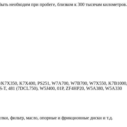
ть необходим при пробеге, близком к 300 тысячам километров.
K7A350/K7X350, K7X400, PS251, W7A700, W7B700, W7X550, K7B
T, 481 (7DCL750), W5J400, 01P, ZF4HP20, W5A380, W5A330
лки, фильтр, масло, опорные и фрикционные диски и т.д.