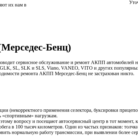
Уто
яют их нам в
(Мерседес-Бенц)
 проводит сервисное обслуживание и ремонт АКПП автомобилей 
, GLK, SL, SLK и SLS, Viano, VANEO, VITO и других популярных
ходимости ремонта АКПП Мерседес-Бенц не застрахован никто.
ции (некорректного применения селектора, буксировки прицепов
ь «спортивным» нагрузкам.
 этому вопросу и посещают автосервисный центр в тот момент, к
га в 100 тысяч километров. Один из частых признаков: толчки
вить нормальную работу трансмиссии, при выявлении более сер