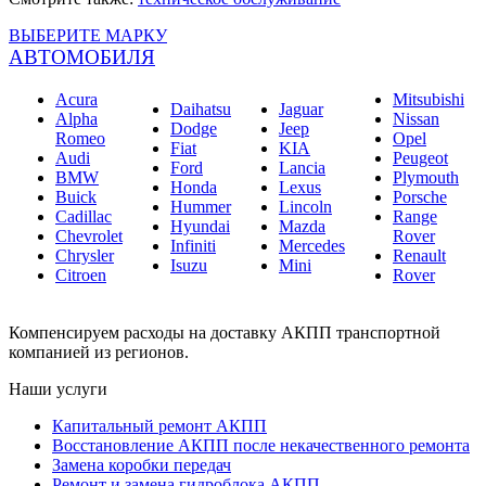
ВЫБЕРИТЕ МАРКУ
АВТОМОБИЛЯ
Acura
Mitsubishi
Daihatsu
Jaguar
Alpha
Nissan
Dodge
Jeep
Romeo
Opel
Fiat
KIA
Audi
Peugeot
Ford
Lancia
BMW
Plymouth
Honda
Lexus
Buick
Porsche
Hummer
Lincoln
Cadillac
Range
Hyundai
Mazda
Chevrolet
Rover
Infiniti
Mercedes
Chrysler
Renault
Isuzu
Mini
Citroen
Rover
Компенсируем расходы на доставку АКПП транспортной
компанией из регионов.
Наши услуги
Капитальный ремонт АКПП
Восстановление АКПП после некачественного ремонта
Замена коробки передач
Ремонт и замена гидроблока АКПП