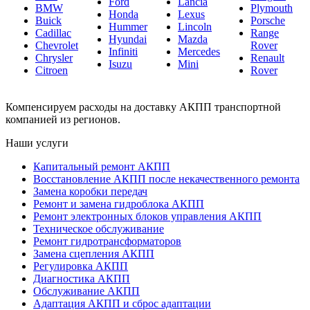
Ford
Lancia
BMW
Plymouth
Honda
Lexus
Buick
Porsche
Hummer
Lincoln
Cadillac
Range
Hyundai
Mazda
Chevrolet
Rover
Infiniti
Mercedes
Chrysler
Renault
Isuzu
Mini
Citroen
Rover
Компенсируем расходы на доставку АКПП транспортной
компанией из регионов.
Наши услуги
Капитальный ремонт АКПП
Восстановление АКПП после некачественного ремонта
Замена коробки передач
Ремонт и замена гидроблока АКПП
Ремонт электронных блоков управления АКПП
Техническое обслуживание
Ремонт гидротрансформаторов
Замена сцепления АКПП
Регулировка АКПП
Диагностика АКПП
Обслуживание АКПП
Адаптация АКПП и сброс адаптации